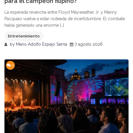
para el campeón filipino?
La esperada revancha entre Floyd Mayweather Jr. y Manny
Pacquiao vuelve a estar rodeada de incertidumbre. El combate
había generado una enorme […]
Entretenimiento
by
Mario Adolfo Espejo Serna
7 agosto 2026
0