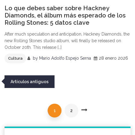
Lo que debes saber sobre Hackney
Diamonds, el álbum más esperado de los
Rolling Stones: 5 datos clave
After much speculation and anticipation, Hackney Diamonds, the
new Rolling Stones studio album, will finally be released on
October 20th. This release […]
by
Mario Adolfo Espejo Serna
28 enero 2026
Cultura
Navegación
Artículos antiguos
de
entradas
1
2