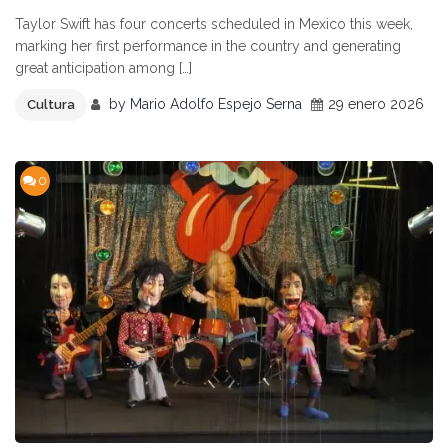
Taylor Swift has four concerts scheduled in Mexico this week,
marking her first performance in the country and generating
great anticipation among […]
by
Mario Adolfo Espejo Serna
29 enero 2026
Cultura
0